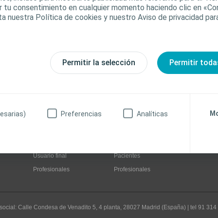
car tu consentimiento en cualquier momento haciendo clic en «Co
ntraseña?
ta nuestra Política de cookies y nuestro Aviso de privacidad pa
Permitir la selección
Permitir toda
Mo
esarias)
Preferencias
Analíticas
Cuidado de Heridas
Urología
Usuario final
Pacientes
Profesionales
Profesionales
 social: Calle Condesa de Venadito 5, 4 planta, 28027 Madrid (España) | tel 91 314