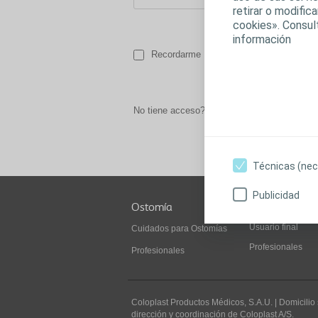
retirar o modifi
Olvidó su co
cookies». Consul
información
Recordarme
No tiene acceso? -
Cree su perfil ahora
Técnicas (nec
Publicidad
Ostomía
Continencia
Usuario final
Cuidados para Ostomías
Profesionales
Profesionales
Coloplast Productos Médicos, S.A.U.
| Domicilio
dirección y coordinación de Coloplast A/S.