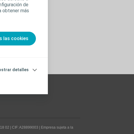
nfiguración de
ra obtener más
s las cookies
strar detalles
 18 02 | CIF: A28899003 | Empresa sujeta a la