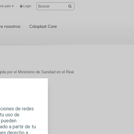
one país
▾
Login
Cerrar
re nosotros
Coloplast Care
gida por el Ministerio de Sanidad en el Real
unciones de redes
 tu uso de
s pueden
do a partir de tu
enes derecho a