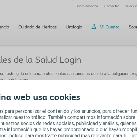
Sobre nosotros
Contactar
Selecci
encia
Cuidado de Heridas
Urología
Mi Cuenta
Sob
les de la Salud Login
o restringido sólo para profesionales sanitarios es debido a la obligación exi
miento del mismo.
ina web usa cookies
s para personalizar el contenido y los anuncios, para ofrecer f
analizar nuestro tráfico. También compartimos información sobre
 nuestros socios de redes sociales, publicidad y análisis, quiene
tra información que les hayas proporcionado o que hayan recopila
ios, incluso para mostrarte publicidad más relevante para ti. Ti