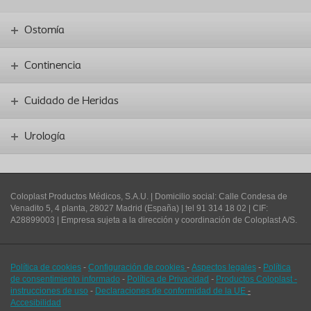
Ostomía
Continencia
Cuidado de Heridas
Urología
Coloplast Productos Médicos, S.A.U.
| Domicilio social: Calle Condesa de
Venadito 5, 4 planta, 28027 Madrid (España) | tel 91 314 18 02 | CIF:
A28899003 | Empresa sujeta a la dirección y coordinación de Coloplast A/S.
Política de cookies
-
Configuración de cookies
-
Aspectos legales
-
Política
de consentimiento informado
-
Política de Privacidad
-
Productos Coloplast -
instrucciones de uso
-
Declaraciones de conformidad de la UE
-
Accesibilidad