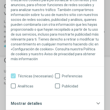
anuncios, para ofrecer funciones de redes sociales y
Causas frecuentes de los problemas de
para analizar nuestro tráfico. También compartimos
vejiga
información sobre tu uso de nuestro sitio con nuestros
socios de redes sociales, publicidad y análisis, quienes
Las principales causas de los problemas de vejiga son distintas en
pueden combinarla con otra información que les hayas
hombres y mujeres, estos pacientes tienen problemas de vejiga no
proporcionado o que hayan recopilado a partir de tu uso
neurógena. Cuando los problemas de evacuación se deben a daños en
de sus servicios, incluso para mostrarte publicidad más
el cerebro, la médula espinal y los nervios que controlan la vejiga, se
relevante para ti. Tienes derecho a retirar o modificar tu
dice que los pacientes tienen vejiga neurógena.
consentimiento en cualquier momento haciendo clic en
Causas de los problemas de vejiga
«Configuración de cookies». Consulta nuestra Política
de cookies y nuestro Aviso de privacidad para obtener
más información
Coaching y Suelo Pélvico
Una nueva manera de trabajar con los pacientes
Técnicas (necesarias)
Preferencias
Conoce esta estructura tan importante en nuestro cuerpo, sus
funciones y descubre formas de mantenerla fuerte y sana.
Analíticas
Publicidad
Las habilidades del
Coach
Mostrar detalles