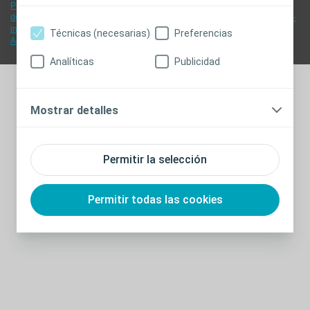
Política de cookies
-
Configuración de cookies
-
Aspectos legales
-
Política
de consentimiento informado
-
Política de Privacidad
-
Productos Coloplast -
instrucciones de uso
-
Declaraciones de conformidad de la UE
-
Técnicas (necesarias)
Preferencias
Accesibilidad
Analíticas
Publicidad
Vista versión desktop
Mostrar detalles
Permitir la selección
Permitir todas las cookies