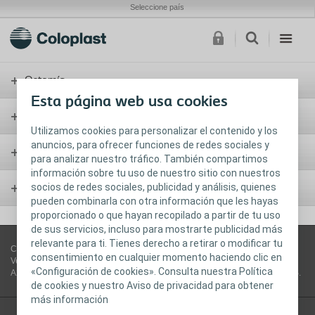
Seleccione país
Ostomía
Esta página web usa cookies
Continencia
Utilizamos cookies para personalizar el contenido y los
anuncios, para ofrecer funciones de redes sociales y
Cuidado de Heridas
para analizar nuestro tráfico. También compartimos
información sobre tu uso de nuestro sitio con nuestros
socios de redes sociales, publicidad y análisis, quienes
Urología
pueden combinarla con otra información que les hayas
proporcionado o que hayan recopilado a partir de tu uso
de sus servicios, incluso para mostrarte publicidad más
relevante para ti. Tienes derecho a retirar o modificar tu
Coloplast Productos Médicos, S.A.U.
| Domicilio social: Calle Condesa de
consentimiento en cualquier momento haciendo clic en
Venadito 5, 4 planta, 28027 Madrid (España) | tel 91 314 18 02 | CIF:
«Configuración de cookies». Consulta nuestra Política
A28899003 | Empresa sujeta a la dirección y coordinación de Coloplast A/S.
de cookies y nuestro Aviso de privacidad para obtener
más información