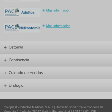
Más información
Más información
Ostomía
Continencia
Cuidado de Heridas
Urología
Coloplast Productos Médicos, S.A.U.
| Domicilio social: Calle Condesa de
Venadito 5, 4 planta, 28027 Madrid (España) | tel 91 314 18 02 | CIF: