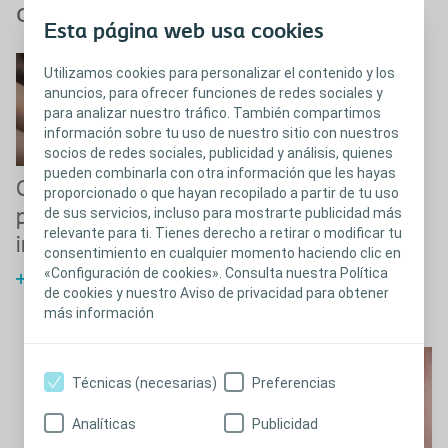
ostomizado
Esta página web usa cookies
Utilizamos cookies para personalizar el contenido y los
anuncios, para ofrecer funciones de redes sociales y
para analizar nuestro tráfico. También compartimos
información sobre tu uso de nuestro sitio con nuestros
socios de redes sociales, publicidad y análisis, quienes
pueden combinarla con otra información que les hayas
Cómo mantener la
Cómo lograr una
proporcionado o que hayan recopilado a partir de tu uso
de sus servicios, incluso para mostrarte publicidad más
piel periostomal
buena adaptación
relevante para ti. Tienes derecho a retirar o modificar tu
integra
al dispositivo
consentimiento en cualquier momento haciendo clic en
«Configuración de cookies». Consulta nuestra Política
Cómo mantener la piel y el
Cómo encontrar el producto
de cookies y nuestro Aviso de privacidad para obtener
estoma saludables
correcto
más información
Técnicas (necesarias)
Preferencias
Analíticas
Publicidad