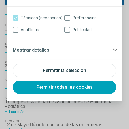
Cerrar
Técnicas (necesarias)
Preferencias
12
jun.
2019
LXXXIV Congreso Nacional de Urología
Analíticas
Publicidad
Leer más
21
nov.
2018
XXXV Jornadas SEP y XXIV Simposium Aselme
Mostrar detalles
Leer más
15
nov.
2018
XV Congreso SINUG 2018
Permitir la selección
Leer más
24
oct.
2018
12 Congreso ANECORM
Permitir todas las cookies
Leer más
24
may.
2018
II Congreso Nacional de Asociaciones de Enfermería
Pediátrica
Leer más
11
may.
2018
12 de Mayo Día internacional de las enfermeras