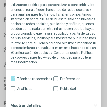
23
abr.
2020
Utilizamos cookies para personalizar el contenido y los
Píldora 7 Coloplast Contigo
anuncios, para ofrecer funciones de redes sociales y
Más información
para analizar nuestro tráfico. También compartimos
16
abr.
2020
información sobre tu uso de nuestro sitio con nuestros
Píldora 6 Coloplast Contigo
socios de redes sociales, publicidad y análisis, quienes
Más información
pueden combinarla con otra información que les hayas
proporcionado o que hayan recopilado a partir de tu uso
3
abr.
2020
Coloplast Contigo
de sus servicios, incluso para mostrarte publicidad más
Más información
relevante para ti. Tienes derecho a retirar o modificar tu
consentimiento en cualquier momento haciendo clic en
26
mar.
2020
Coloplast Contigo
«Configuración de cookies». Consulta nuestra Política
Más información
de cookies y nuestro Aviso de privacidad para obtener
más información
23
mar.
2020
Coloplast Contigo
Más información
13
mar.
2020
Técnicas (necesarias)
Preferencias
Enfermeras Estomaterapéutas y pacientes ostomizados
presentan el Libro Blanco de la Ostomía a la Consellera
Analíticas
Publicidad
de Salut de Baleares Patricia Gómez Picard
Más información
23
ene.
2020
Enfermeras estomaterapeutas andaluzas presentan a la
Mostrar detalles