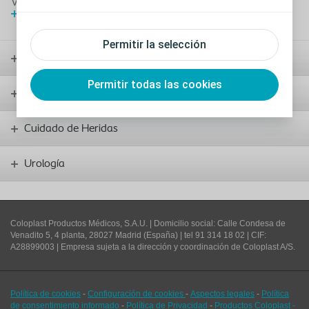
Viceconsejera de salud el “Libro Blanco de la Ostomía”
Más información
Permitir la selección
Ostomía
Permitir todas las cookies
Continencia
Cuidado de Heridas
Urología
Coloplast Productos Médicos, S.A.U.
| Domicilio social: Calle Condesa de
Venadito 5, 4 planta, 28027 Madrid (España) | tel 91 314 18 02 | CIF:
A28899003 | Empresa sujeta a la dirección y coordinación de Coloplast A/S.
Política de cookies
-
Configuración de cookies
-
Aspectos legales
-
Política
de consentimiento informado
-
Política de Privacidad
-
Productos Coloplast -