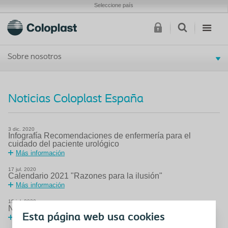
Seleccione país
Sobre nosotros
Noticias Coloplast España
3
dic.
2020
Infografía Recomendaciones de enfermería para el
cuidado del paciente urológico
Más información
17
jul.
2020
Calendario 2021 "Razones para la ilusión"
Más información
15
jul.
2020
®
Nuevo Biatain
Fiber
Esta página web usa cookies
Más información