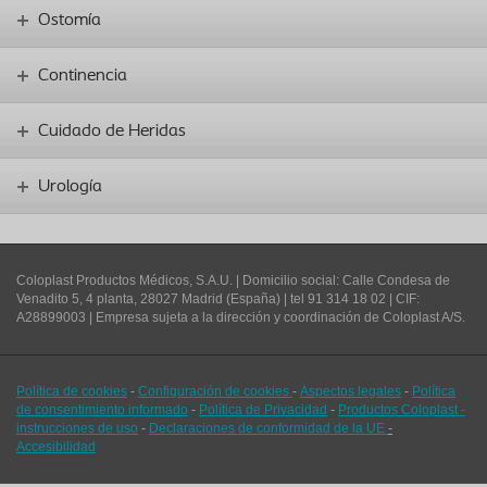
Ostomía
Continencia
Cuidado de Heridas
Urología
Coloplast Productos Médicos, S.A.U.
| Domicilio social: Calle Condesa de
Venadito 5, 4 planta, 28027 Madrid (España) | tel 91 314 18 02 | CIF:
A28899003 | Empresa sujeta a la dirección y coordinación de Coloplast A/S.
Política de cookies
-
Configuración de cookies
-
Aspectos legales
-
Política
de consentimiento informado
-
Política de Privacidad
-
Productos Coloplast -
instrucciones de uso
-
Declaraciones de conformidad de la UE
-
Accesibilidad