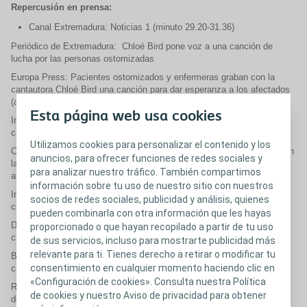
Repercusión en prensa:
Canal Extremadura: Noticias 1 (minuto 29.20-31.36)
Periódico de Extremadura: Chloé Bird pone voz a una canción de
lucha por las personas ostomizadas
Europa Press: Pacientes ostomizados y enfermeras graban con la
cantautora Chloé Bird una canción para dar esperanza a los afectados
(adjunto)
Esta página web usa cookies
Interbusca: Pacientes ostomizados y enfermeras graban con la
cantautora Chloé Bird una canción para dar esperanza a los afectados
Utilizamos cookies para personalizar el contenido y los
Crónica de Cantabria: Pacientes ostomizados y enfermeras graban con
anuncios, para ofrecer funciones de redes sociales y
la cantautora Chloé Bird una canción para dar esperanza a los
para analizar nuestro tráfico. También compartimos
afectados
información sobre tu uso de nuestro sitio con nuestros
Infosalus: Pacientes ostomizados y enfermeras graban con la
socios de redes sociales, publicidad y análisis, quienes
cantautora Chloé Bird una canción para dar esperanza a los afectados
pueden combinarla con otra información que les hayas
Diario Siglo XXI: Pacientes ostomizados y enfermeras graban con la
proporcionado o que hayan recopilado a partir de tu uso
cantautora Chloé Bird una canción para dar esperanza a los afectados
de sus servicios, incluso para mostrarte publicidad más
relevante para ti. Tienes derecho a retirar o modificar tu
Bolsamanía: Pacientes ostomizados y enfermeras graban con la
consentimiento en cualquier momento haciendo clic en
cantautora Chloé Bird una canción para dar esperanza a los afectados
«Configuración de cookies». Consulta nuestra Política
Redacción Médica: “La enfermería es clave en la educación sanitaria
de cookies y nuestro Aviso de privacidad para obtener
de los pacientes ostomizados”