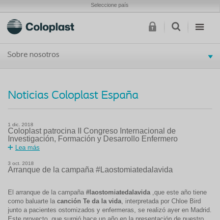
Seleccione país
Sobre nosotros
Noticias Coloplast España
1
dic.
2018
Coloplast patrocina II Congreso Internacional de
Investigación, Formación y Desarrollo Enfermero
Lea más
3
oct.
2018
Arranque de la campaña #Laostomiatedalavida
El arranque de la campaña
#laostomiatedalavida
,que este año tiene
como baluarte la
canción Te da la vida
, interpretada por Chloe Bird
junto a pacientes ostomizados y enfermeras, se realizó ayer en Madrid.
Este proyecto, que surgió hace un año en la presentación de nuestro