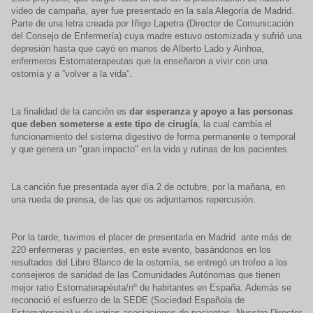
video de campaña, ayer fue presentado en la sala Alegoría de Madrid.
Parte de una letra creada por Iñigo Lapetra (Director de Comunicación
del Consejo de Enfermería) cuya madre estuvo ostomizada y sufrió una
depresión hasta que cayó en manos de Alberto Lado y Ainhoa,
enfermeros Estomaterapeutas que la enseñaron a vivir con una
ostomía y a ”volver a la vida”.
La finalidad de la canción es
dar esperanza y apoyo a las personas
que deben someterse a este tipo de cirugía
, la cual cambia el
funcionamiento del sistema digestivo de forma permanente o temporal
y que genera un "gran impacto" en la vida y rutinas de los pacientes.
La canción fue presentada ayer día 2 de octubre, por la mañana, en
una rueda de prensa, de las que os adjuntamos repercusión.
Por la tarde, tuvimos el placer de presentarla en Madrid ante más de
220 enfermeras y pacientes, en este evento, basándonos en los
resultados del Libro Blanco de la ostomía, se entregó un trofeo a los
consejeros de sanidad de las Comunidades Autónomas que tienen
mejor ratio Estomaterapéuta/nº de habitantes en España. Además se
reconoció el esfuerzo de la SEDE (Sociedad Española de
Estomaterapia) y de varias asociaciones de pacientes. Nuestro Director