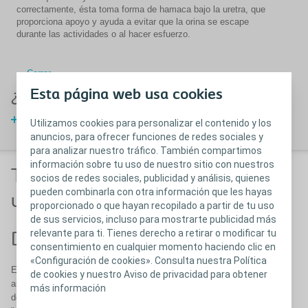
correctamente, ésta toma forma de hamaca bajo la uretra, que
proporciona apoyo y ayuda a evitar que la orina se escape
durante las actividades o al hacer esfuerzo.
Cerrar
Esta página web usa cookies
¿Qué pasa después de una cirugía?
Después de la cirugía
Utilizamos cookies para personalizar el contenido y los
anuncios, para ofrecer funciones de redes sociales y
para analizar nuestro tráfico. También compartimos
información sobre tu uso de nuestro sitio con nuestros
Tipos de incontinencias
socios de redes sociales, publicidad y análisis, quienes
pueden combinarla con otra información que les hayas
urinarias
proporcionado o que hayan recopilado a partir de tu uso
de sus servicios, incluso para mostrarte publicidad más
relevante para ti. Tienes derecho a retirar o modificar tu
De urgencia
De esfuerzo
consentimiento en cualquier momento haciendo clic en
«Configuración de cookies». Consulta nuestra Política
Es la pérdida involuntaria de orina
No está asociada al deseo
de cookies y nuestro Aviso de privacidad para obtener
asociada previamente a un fuerte
miccional. La persona no nota
más información
deseo miccional, acompañado de
ninguna sensación previa, y al