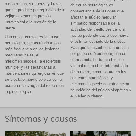
o chorro fino, sin fuerza y breve,
de causa neurológica es
que se produce por repleción de la
consecuencia de lesiones que
vejiga al vencer la presión
afectan al núcleo medular
intravesical a la presión de la
simpático responsable de la
uretra.
actividad del cuello vesical o al
núcleo pudendo sacro que inerva
Una de las causas es la causa
el esfínter estriado de la uretra.
neurológica, presentándose con
Para que la incontinencia urinaria
más frecuencia en las lesiones
por goteo esté presente, han de
medulares bajas, el
estar afectados tanto el cuello
mielomeningocele, la esclerosis
vesical como el esfínter estriado
múltiple, y las secundarias a
de la uretra, como ocurre en los
intervenciones quirúrgicas en que
pacientes parapléjicos y
se afecta el nervio pélvico como
mielomeningocele con afectación
ocurre en la cirugía del recto o en
neurológica del núcleo simpático y
la ginecológica.
el núcleo pudendo.
Síntomas y causas