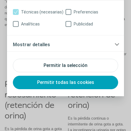
"miedo" al escape, o "miedo" al
estar realizando una actividad
dolor producido por el intento de
normal o hacer un esfuerzo, se
Técnicas (necesarias)
Preferencias
retener la orina. El paciente siente
produce el escape de orina que
que se va a orinar y no puede
puede oscilar desde unas gotas a
Analíticas
Publicidad
evitarlo.
un chorro, dependiendo del grado
de alteración y de la intensidad
del esfuerzo. La risa, el
estornudo, la marcha, el deporte,
Mostrar detalles
y en ocasiones el sólo hecho de
ponerse en pie, agacharse a coger
algo o llevar peso, son causas
Permitir la selección
desencadenantes de la pérdida.
Permitir todas las cookies
Por
Por goteo (sin
rebosamiento
retención de
(retención de
orina)
orina)
Es la pérdida continua o
intermitente de orina gota a gota.
Es la pérdida de orina gota a gota
La incontinencia urinaria por goteo