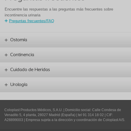
Encuentre las respuestas a las preguntas más frecuentes sobre
incontinencia urinaria
Preguntas frecuentes/FAQ
Ostomía
Continencia
Cuidado de Heridas
Urología
Coloplast Productos Médicos, S.A.U.
| Domicilio social: Calle Condesa de
Venadito 5, 4 planta, 28027 Madrid (España) | tel 91 314 18 02 | CIF:
A28899003 | Empresa sujeta a la dirección y coordinación de Coloplast A/S.