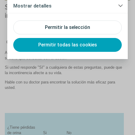
Mostrar detalles
Síntomas de
Causas de la
incontinencia
incontinencia
Lea más sobre SUI
Permitir la selección
Cerrar
Permitir todas las cookies
Aquí tiene unas sencillas preguntas que le pueden ayudar a saber
si tiene que consultar con el doctor.
Si usted responde "SI" a cualquiera de estas preguntas, puede que
la incontinencia afecte a su vida.
Hable con su doctor para encontrar la solución más eficaz para
usted.
¿Tiene pérdidas
de orina
Si
No