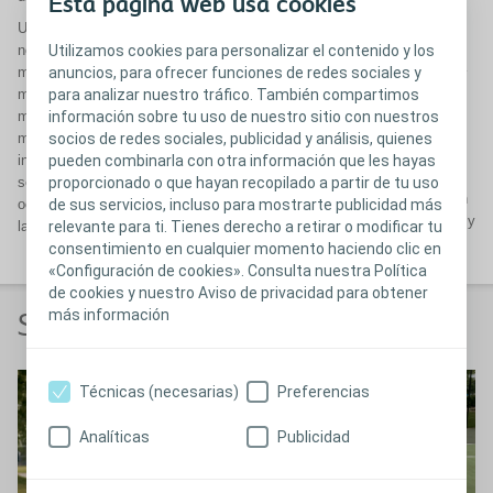
actividad del cuello vesical o al
Esta página web usa cookies
núcleo pudendo sacro que inerva
Una de las causas es la causa
el esfínter estriado de la uretra.
neurológica, presentándose con
Utilizamos cookies para personalizar el contenido y los
Para que la incontinencia urinaria
más frecuencia en las lesiones
anuncios, para ofrecer funciones de redes sociales y
por goteo esté presente, han de
medulares bajas, el
para analizar nuestro tráfico. También compartimos
estar afectados tanto el cuello
mielomeningocele, la esclerosis
información sobre tu uso de nuestro sitio con nuestros
vesical como el esfínter estriado
múltiple, y las secundarias a
socios de redes sociales, publicidad y análisis, quienes
de la uretra, como ocurre en los
intervenciones quirúrgicas en que
pueden combinarla con otra información que les hayas
pacientes parapléjicos y
se afecta el nervio pélvico como
proporcionado o que hayan recopilado a partir de tu uso
mielomeningocele con afectación
ocurre en la cirugía del recto o en
de sus servicios, incluso para mostrarte publicidad más
neurológica del núcleo simpático y
la ginecológica.
relevante para ti. Tienes derecho a retirar o modificar tu
el núcleo pudendo.
consentimiento en cualquier momento haciendo clic en
«Configuración de cookies». Consulta nuestra Política
de cookies y nuestro Aviso de privacidad para obtener
más información
Síntomas y causas
Técnicas (necesarias)
Preferencias
Analíticas
Publicidad