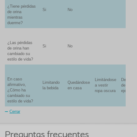
¿Tiene pérdidas
Si
No
de orina
mientras
duerme?
¿Las pérdidas
Si
No
de orina han
cambiado su
estilo de vida?
En caso
Limitándose
Dejando
Limitando
Quedándose
afirmativo,
a vestir
de hacer
la bebida
en casa
¿Cómo ha
ropa oscura
ejercicio
cambiado su
estilo de vida?
Cerrar
Preguntas frecuentes