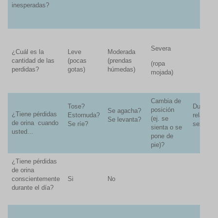
inesperadas?
Severa
¿Cuál es la
Leve
Moderada
cantidad de las
(pocas
(prendas
(ropa
perdidas?
gotas)
húmedas)
mojada)
Cambia de
Tose?
Durante
posición
Se agacha?
¿Tiene pérdidas
Estornuda?
relacion
(ej. se
Se levanta?
de orina cuando
Se ríe?
sexuale
sienta o se
usted...
pone de
pie)?
¿Tiene pérdidas
de orina
conscientemente
Si
No
durante el día?