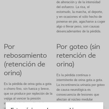
de alteración y de la intensidad
del esfuerzo. La risa, el
estornudo, la marcha, el deporte,
y en ocasiones el sólo hecho de
ponerse en pie, agacharse a coger
algo o llevar peso, son causas
desencadenantes de la pérdida.
Por
Por goteo (sin
rebosamiento
retención de
(retención de
orina)
orina)
Es la pérdida continua o
intermitente de orina gota a gota.
Es la pérdida de orina gota a gota
La incontinencia urinaria por goteo
o chorro fino, sin fuerza y breve,
de causa neurológica es
que se produce por repleción de la
consecuencia de lesiones que
vejiga al vencer la presión
afectan al núcleo medular
intravesical a la presión de la
simpático responsable de la
uretra.