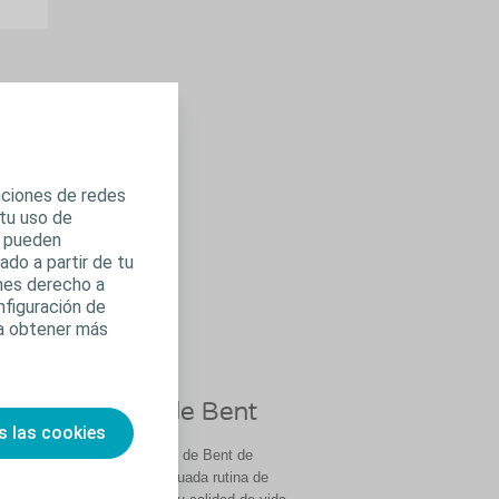
el
ivo.
unciones de redes
 tu uso de
s pueden
do a partir de tu
enes derecho a
nfiguración de
ra obtener más
Testimonio de Bent
s las cookies
Escucha el testimonio de Bent de
cómo seguir una adecuada rutina de