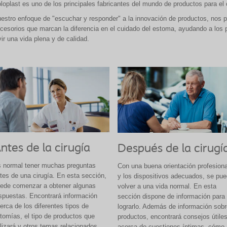
loplast es uno de los principales fabricantes del mundo de productos para el
estro enfoque de "escuchar y responder" a la innovación de productos, nos p
cesorios que marcan la diferencia en el cuidado del estoma, ayudando a los
vir una vida plena y de calidad.
ntes de la cirugía
Después de la cirugí
 normal tener muchas preguntas
Con una buena orientación profesiona
tes de una cirugía. En esta sección,
y los dispositivos adecuados, se pu
ede comenzar a obtener algunas
volver a una vida normal. En esta
spuestas. Encontrará información
sección dispone de información para
erca de los diferentes tipos de
lograrlo. Además de información sobr
tomías, el tipo de productos que
productos, encontrará consejos útile
ilizará y otros temas relacionados.
acerca de cuestiones íntimas, cómo