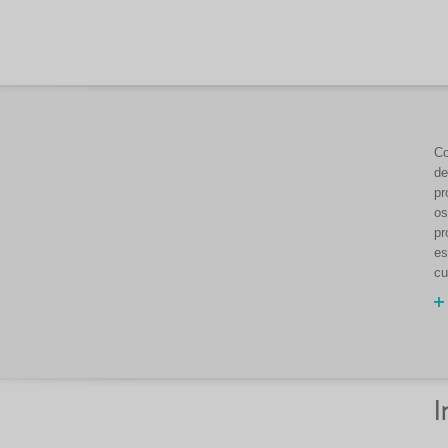
Co
de
pr
os
pr
es
cu
I