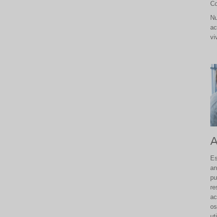
Co
Nu
ac
vi
A
Es
an
pu
re
ac
os
ut