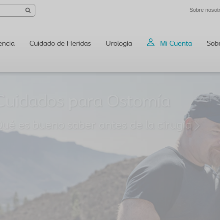
Sobre nosot
encia
Cuidado de Heridas
Urología
Mi Cuenta
Sob
ué es bueno saber antes de la cirugía