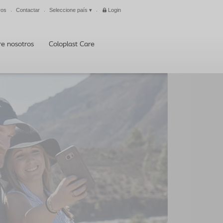
ros
Contactar
Seleccione país
▾
Login
Cerrar
re nosotros
Coloplast Care