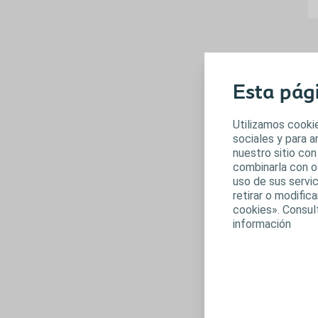
D
e
Esta pág
Utilizamos cookie
sociales y para 
nuestro sitio con
F
combinarla con o
uso de sus servic
retirar o modifi
cookies». Consul
información