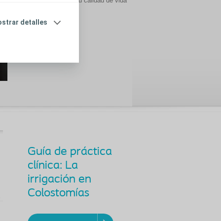
cambio ha mejorado su calidad de vida
y cómo lo ha logrado.
strar detalles
Ver video
Guía de práctica
clínica: La
irrigación en
Colostomías