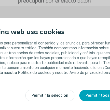
escubre como puedes disminuir las fugas y 
fecto balón en el siguiente PDF interact
ina web usa cookies
s para personalizar el contenido y los anuncios, para ofrecer f
analizar nuestro tráfico. También compartimos información sobre
 nuestros socios de redes sociales, publicidad y análisis, quiene
recuencia de cambios
tra información que les hayas proporcionado o que hayan recopila
ios, incluso para mostrarte publicidad más relevante para ti. Ti
car tu consentimiento en cualquier momento haciendo clic en «Co
ta nuestra Política de cookies y nuestro Aviso de privacidad pa
Cerrar
Permitir la selección
Permitir toda