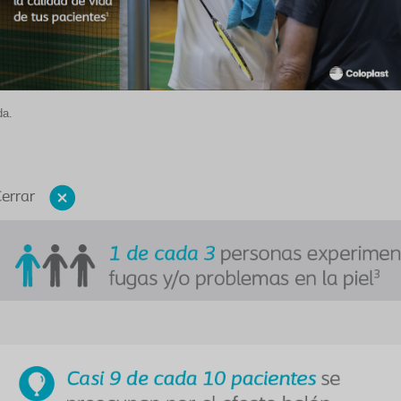
da.
errar